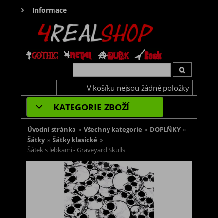
Informace
V košíku nejsou žádné položky
KATEGORIE ZBOŽÍ
Úvodní stránka
»
Všechny kategorie
»
DOPLŇKY
»
Šátky
»
Šátky klasické
»
Šátek s lebkami - Graveyard Skulls