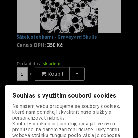
Šátek s lebkami - Graveyard Skulls
Cena s DPH:
350 Kč
Dodání dny:
skladem
ks
Koupit
Tabulky velikostí: zde
Výrobce:
CZ
Souhlas s využitím souborů cookies
Katalogové číslo:
DOSTSATBPUS6356
Na našem webu pracujeme se soubory cookies,
Záruka (měsíců):
24
které nám pomáhají zkvalitnit naše služby a
Dotaz na výrobek
personalizovat nabídky.
Tisk
Soubory cookies si pamatují, co a jak ve svém
materiál: 100% bavlna
prohlížeči na daném zařízení děláte. Díky tomu
webová stránka funguje podle vás a je schopná