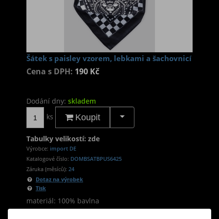
Šátek s paisley vzorem, lebkami a šachovnicí
Cena s DPH:
190 Kč
Dodání dny:
skladem
ks
Koupit
Tabulky velikostí: zde
Výrobce:
import DE
Katalogové číslo:
DOMBSATBPUS6425
Záruka (měsíců):
24
Dotaz na výrobek
Tisk
materiál: 100% bavlna