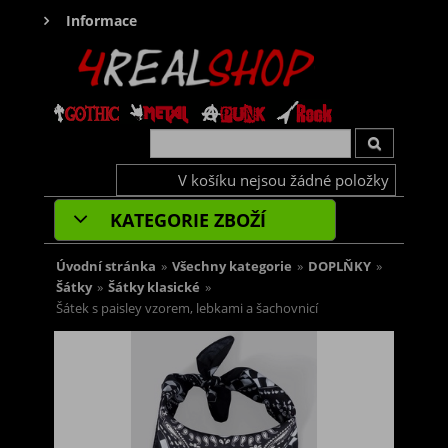
Informace
V košíku nejsou žádné položky
KATEGORIE ZBOŽÍ
Úvodní stránka
»
Všechny kategorie
»
DOPLŇKY
»
Šátky
»
Šátky klasické
»
Šátek s paisley vzorem, lebkami a šachovnicí