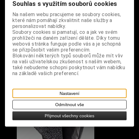
design: černý šátek s paisley vzorem, lebkami a
Souhlas s využitím souborů cookies
šachovnicí
Na našem webu pracujeme se soubory cookies,
které nám pomáhají zkvalitnit naše služby a
rozměry: 55 cm x 55 cm
personalizovat nabídky.
Soubory cookies si pamatují, co a jak ve svém
prohlížeči na daném zařízení děláte. Díky tomu
webová stránka funguje podle vás a je schopná
se přizpůsobit vašim preferencím.
Blokování některých typů souborů může mít vliv
na vaši uživatelskou zkušenost s naším webem,
S výrobkem se také prodává
také nebudeme schopni poskytnout vám nabídku
na základě vašich preferencí.
Nastavení
Odmítnout vše
Přijmout všechny cookies