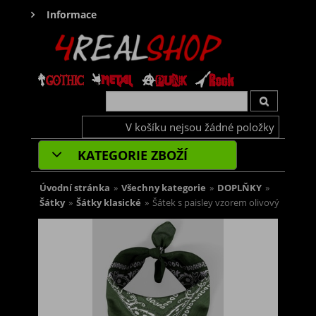
Informace
V košíku nejsou žádné položky
KATEGORIE ZBOŽÍ
Úvodní stránka
»
Všechny kategorie
»
DOPLŇKY
»
Šátky
»
Šátky klasické
»
Šátek s paisley vzorem olivový