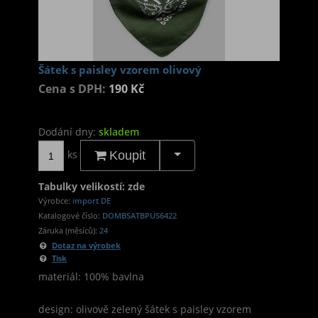
Šátek s paisley vzorem olivový
Cena s DPH:
190 Kč
Dodání dny:
skladem
ks
Koupit
Tabulky velikostí: zde
Výrobce:
import DE
Katalogové číslo:
DOMBSATBPUS6422
Záruka (měsíců):
24
Dotaz na výrobek
Tisk
materiál: 100% bavlna
design: olivově zelený šátek s paisley vzorem