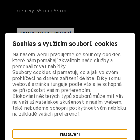
rozměry: 55 cm x 55 cm
Souhlas s využitím souborů cookies
S výrobkem se také prodává
Na našem webu pracujeme se soubory cookies,
které nám pomáhají zkvalitnit naše služby a
personalizovat nabídky.
Soubory cookies si pamatují, co a jak ve svém
prohlížeči na daném zařízení děláte. Díky tomu
webová stránka funguje podle vás a je schopná
se přizpůsobit vašim preferencím.
Blokování některých typů souborů může mít vliv
na vaši uživatelskou zkušenost s naším webem,
také nebudeme schopni poskytnout vám nabídku
na základě vašich preferencí.
Nastavení