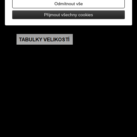
design: černý šátek s vyšívanými konopnými listy
Odmítnout vše
Přijmout všechny cookies
rozměry: 55 cm x 55 cm