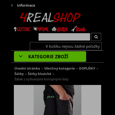
Informace
V košíku nejsou žádné položky
KATEGORIE ZBOŽÍ
Úvodní stránka
»
Všechny kategorie
»
DOPLŇKY
»
Šátky
»
Šátky klasické
»
Šátek s vyšívanými konopnými listy