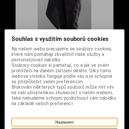
Šátek s vyšívanými konopnými listy
Souhlas s využitím souborů cookies
Cena s DPH:
190 Kč
Na našem webu pracujeme se soubory cookies,
které nám pomáhají zkvalitnit naše služby a
Dodání dny:
skladem
personalizovat nabídky.
Soubory cookies si pamatují, co a jak ve svém
ks
Koupit
prohlížeči na daném zařízení děláte. Díky tomu
webová stránka funguje podle vás a je schopná
se přizpůsobit vašim preferencím.
Tabulky velikostí: zde
Blokování některých typů souborů může mít vliv
Výrobce:
import DE
na vaši uživatelskou zkušenost s naším webem,
Katalogové číslo:
DOMBSATBPUS5942
také nebudeme schopni poskytnout vám nabídku
Záruka (měsíců):
24
na základě vašich preferencí.
Dotaz na výrobek
Tisk
materiál: 100% bavlna
Nastavení