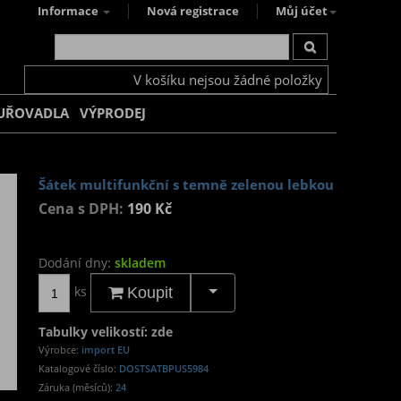
Informace
Nová registrace
Můj účet
V košíku nejsou žádné položky
UŘOVADLA
VÝPRODEJ
Šátek multifunkční s temně zelenou lebkou
Cena s DPH:
190 Kč
Dodání dny:
skladem
ks
Koupit
Tabulky velikostí: zde
Výrobce:
import EU
Katalogové číslo:
DOSTSATBPUS5984
Záruka (měsíců):
24