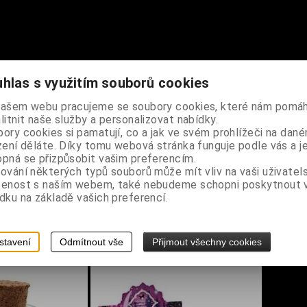
hlas s využitím souborů cookies
né lebky, tvar tunel/tubus, je prodyšný, jemný, lehký, má schopnost
našem webu pracujeme se soubory cookies, které nám pomáh
te jej použít jako účinnou ochranu před sluncem nebo zimou, vhodné
litnit naše služby a personalizovat nabídky.
ory cookies si pamatují, co a jak ve svém prohlížeči na dan
zení děláte. Díky tomu webová stránka funguje podle vás a j
pná se přizpůsobit vašim preferencím.
ování některých typů souborů může mít vliv na vaši uživatel
šenost s naším webem, také nebudeme schopni poskytnout
dku na základě vašich preferencí.
stavení
Odmítnout vše
Přijmout všechny cookies