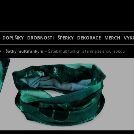
DOPLŇKY
DROBNOSTI
ŠPERKY
DEKORACE
MERCH
VYK
y
»
Šátky multifunkční
»
Šátek multifunkční s temně zelenou lebkou