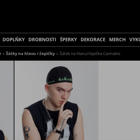
DOPLŇKY
DROBNOSTI
ŠPERKY
DEKORACE
MERCH
VYK
y
»
Šátky na hlavu / čepičky
»
Šátek na hlavu/čepička Cannabis