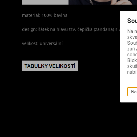
materiál: 100% bavlna
Sou
design: šátek na hlavu tzv. čepička (zandana) s výšivko
Na 
zkva
Soub
velikost: universální
zaří
scho
Blok
zku
nabí
Na