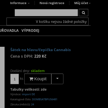
Informace
Nová registrace
Můj účet
V košíku nejsou žádné položky
UŘOVADLA
VÝPRODEJ
Šátek na hlavu/čepička Cannabis
Cena s DPH:
220 Kč
Dodání dny:
skladem
ks
Koupit
Tabulky velikostí: zde
Výrobce:
import DE
Katalogové číslo:
DOMBSATBPUS6481
Záruka (měsíců):
24