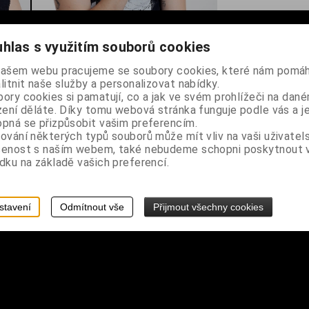
hlas s využitím souborů cookies
u konopných listů, upevnění vzadu vázacími tkanicemi
našem webu pracujeme se soubory cookies, které nám pomáh
litnit naše služby a personalizovat nabídky.
ory cookies si pamatují, co a jak ve svém prohlížeči na dan
zení děláte. Díky tomu webová stránka funguje podle vás a j
pná se přizpůsobit vašim preferencím.
ování některých typů souborů může mít vliv na vaši uživatel
šenost s naším webem, také nebudeme schopni poskytnout
dku na základě vašich preferencí.
stavení
Odmítnout vše
Přijmout všechny cookies