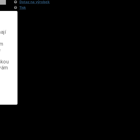
Dotaz na výrobek
Tisk
ají
ém
e
skou
 vám