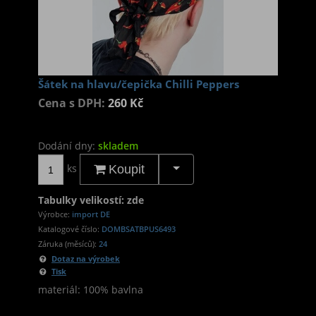
Šátek na hlavu/čepička Chilli Peppers
Cena s DPH:
260 Kč
Dodání dny:
skladem
ks
Koupit
Tabulky velikostí: zde
Výrobce:
import DE
Katalogové číslo:
DOMBSATBPUS6493
Záruka (měsíců):
24
Dotaz na výrobek
Tisk
materiál: 100% bavlna