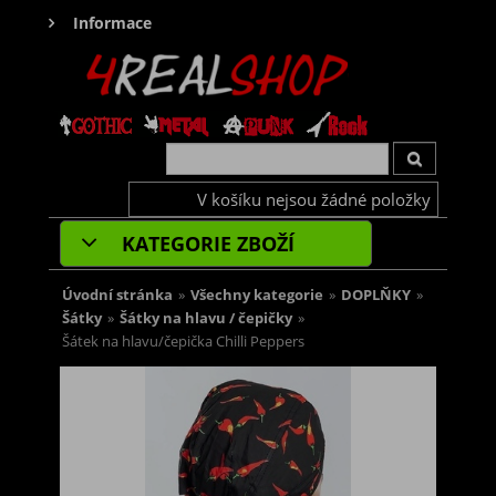
Informace
V košíku nejsou žádné položky
KATEGORIE ZBOŽÍ
Úvodní stránka
»
Všechny kategorie
»
DOPLŇKY
»
Šátky
»
Šátky na hlavu / čepičky
»
Šátek na hlavu/čepička Chilli Peppers