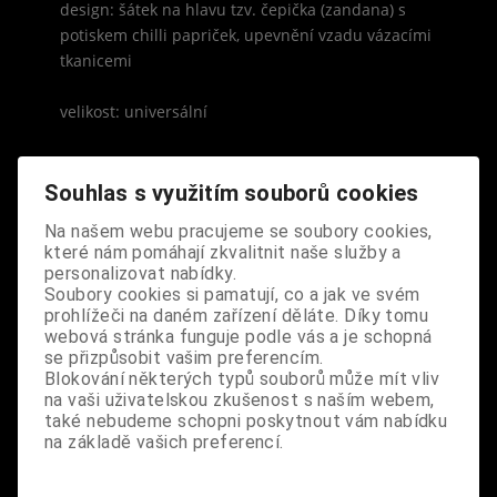
design: šátek na hlavu tzv. čepička (zandana) s
potiskem chilli papriček, upevnění vzadu vázacími
tkanicemi
velikost: universální
Souhlas s využitím souborů cookies
Na našem webu pracujeme se soubory cookies,
S výrobkem se také prodává
které nám pomáhají zkvalitnit naše služby a
personalizovat nabídky.
Soubory cookies si pamatují, co a jak ve svém
prohlížeči na daném zařízení děláte. Díky tomu
webová stránka funguje podle vás a je schopná
se přizpůsobit vašim preferencím.
Blokování některých typů souborů může mít vliv
na vaši uživatelskou zkušenost s naším webem,
také nebudeme schopni poskytnout vám nabídku
na základě vašich preferencí.