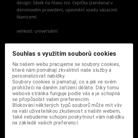
design: šátek na hlavu tzv. čepička (zandana) v
denimovém provedení, upevnění vzadu vázacími
tkanicemi
velikost: universální
Souhlas s využitím souborů cookies
Na našem webu pracujeme se soubory cookies,
S výrobkem se také prodává
které nám pomáhají zkvalitnit naše služby a
personalizovat nabídky.
Soubory cookies si pamatují, co a jak ve svém
prohlížeči na daném zařízení děláte. Díky tomu
webová stránka funguje podle vás a je schopná
se přizpůsobit vašim preferencím.
Blokování některých typů souborů může mít vliv
na vaši uživatelskou zkušenost s naším webem,
také nebudeme schopni poskytnout vám nabídku
na základě vašich preferencí.