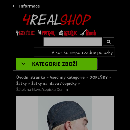
Informace
V košíku nejsou žádné položky
KATEGORIE ZBOŽÍ
Úvodní stránka
»
Všechny kategorie
»
DOPLŇKY
»
Šátky
»
Šátky na hlavu / čepičky
»
Šátek na hlavu/čepička Denim