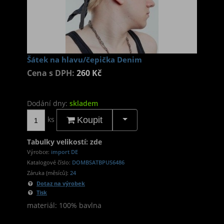
Šátek na hlavu/čepička Denim
Cena s DPH:
260 Kč
Dodání dny:
skladem
ks
Koupit
Tabulky velikostí: zde
Výrobce:
import DE
Katalogové číslo:
DOMBSATBPUS6486
Záruka (měsíců):
24
Dotaz na výrobek
Tisk
materiál: 100% bavlna