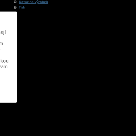
Dotaz na výrobek
Tisk
ají
ém
e
skou
 vám