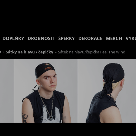
DOPLŇKY
DROBNOSTI
ŠPERKY
DEKORACE
MERCH
VYK
y
»
Šátky na hlavu / čepičky
»
Šátek na hlavu/čepička Feel The Wind