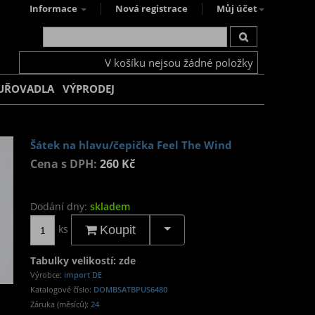
Informace
Nová registrace
Můj účet
V košíku nejsou žádné položky
UŘOVADLA
VÝPRODEJ
Šátek na hlavu/čepička Feel The Wind
Cena s DPH:
260 Kč
Dodání dny:
skladem
ks
Koupit
Tabulky velikostí: zde
Výrobce:
import DE
Katalogové číslo:
DOMBSATBPUS6480
Záruka (měsíců):
24