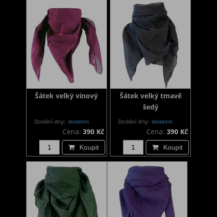
Šátek velký vínový
Šátek velký tmavě
šedý
Dodání dny:
skladem
Dodání dny:
skladem
Cena:
390 Kč
Cena:
390 Kč
Koupit
Koupit