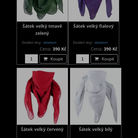
Šátek velký tmavě
Šátek velký fialový
zelený
Dodání dny:
skladem
Dodání dny:
skladem
Cena:
390 Kč
Cena:
390 Kč
Koupit
Koupit
Šátek velký červený
Šátek velký bílý