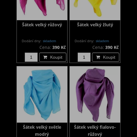
Šátek velký růžový
Šátek velký žlutý
Dodání dny:
skladem
Dodání dny:
skladem
Cena:
390 Kč
Cena:
390 Kč
Koupit
Koupit
Šátek velký světle
Šátek velký fialovo-
modrý
růžový