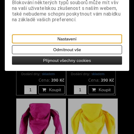
Blokování některých typů souborů může mít vliv
na vaši uživatelskou zkušenost s naším webem,
také nebudeme schopni poskytnout vám nabídku
na základě vašich preferencí.
Nastavení
Odmítnout vše
Šátek velký světle
Šátek velký tyrkysový
Přijmout všechny cookies
fialový
Dodání dny:
skladem
Dodání dny:
skladem
Cena:
390 Kč
Cena:
390 Kč
Koupit
Koupit