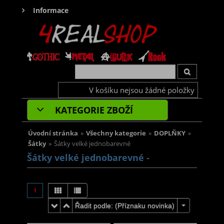
Informace
V košíku nejsou žádné položky
KATEGORIE ZBOŽÍ
Úvodní stránka
»
Všechny kategorie
»
DOPLŇKY
»
Šátky
»
Šátky velké jednobarevné
Šátky velké jednobarevné -
1
Řadit podle: (
Příznaku novinka
)