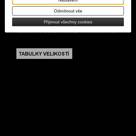
na patent s motivem kočky, podšívka, zapínání na
zip, uvnitř kapsička na mobil a kapsa na zip,
Odmítnout vše
nastavitelné popruhy
Přijmout všechny cookies
rozměry: výška 33 cm, šířka 28 cm, hloubka 10 cm