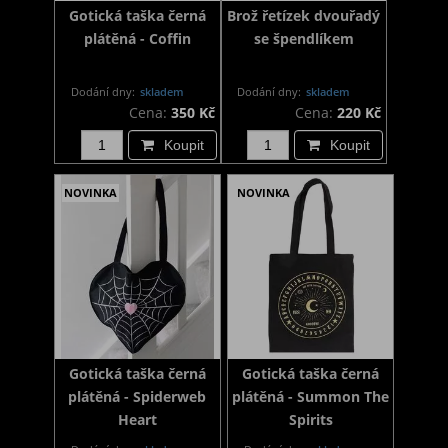
Gotická taška černá
Brož řetízek dvouřadý
plátěná - Coffin
se špendlíkem
Dodání dny:
skladem
Dodání dny:
skladem
Cena:
350 Kč
Cena:
220 Kč
Koupit
Koupit
NOVINKA
NOVINKA
Gotická taška černá
Gotická taška černá
plátěná - Spiderweb
plátěná - Summon The
Heart
Spirits