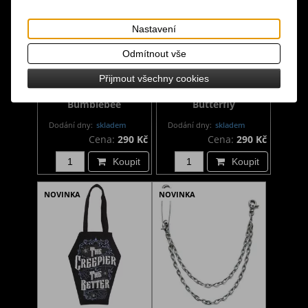
Nastavení
Odmítnout vše
Gotická taška černá
Gotická taška černá
Přijmout všechny cookies
plátěná - Forest
plátěná - Flaming
Bumblebee
Butterfly
Dodání dny:
skladem
Dodání dny:
skladem
Cena:
290 Kč
Cena:
290 Kč
Koupit
Koupit
NOVINKA
NOVINKA