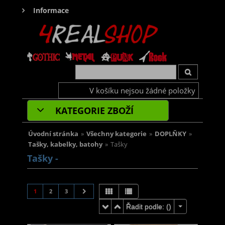
Informace
V košíku nejsou žádné položky
KATEGORIE ZBOŽÍ
Úvodní stránka
»
Všechny kategorie
»
DOPLŇKY
»
Tašky, kabelky, batohy
»
Tašky
Tašky -
1
2
3
Řadit podle: (
)