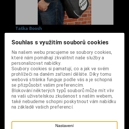
Taška Boosh
Cena s DPH:
450 Kč
Souhlas s využitím souborů cookies
Na našem webu pracujeme se soubory cookies,
Dodání dny:
skladem
které nám pomáhají zkvalitnit naše služby a
ks
Koupit
personalizovat nabídky.
Soubory cookies si pamatují, co a jak ve svém
prohlížeči na daném zařízení děláte. Díky tomu
Tabulky velikostí: zde
webová stránka funguje podle vás a je schopná
Výrobce:
import UK
se přizpůsobit vašim preferencím.
Katalogové číslo:
DOWGTASBPUS3694
Blokování některých typů souborů může mít vliv
Záruka (měsíců):
24
na vaši uživatelskou zkušenost s naším webem,
Dotaz na výrobek
také nebudeme schopni poskytnout vám nabídku
Tisk
na základě vašich preferencí.
materiál: denim
design: černá denimová barva, vpředu potisk a
Nastavení