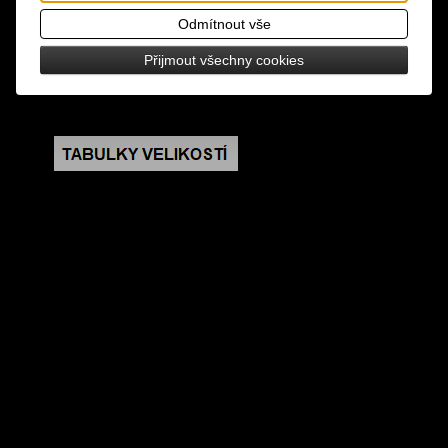
falešná kapsička na zip, zapínání na zip, uvnitř
Odmítnout vše
kapsička na zip, nastavitelný popruh přes rameno
Přijmout všechny cookies
rozměry: výška 32 cm, šířka 26 cm, hloubka 10 cm