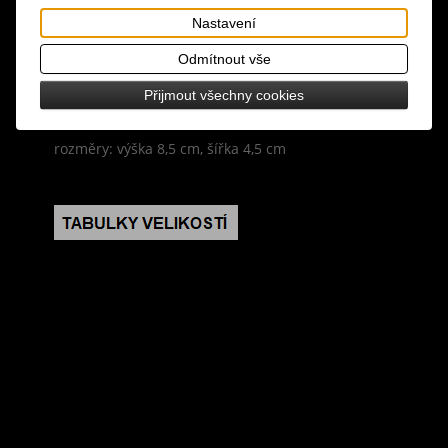
Nastavení
materiál: látka
Odmítnout vše
design: každá panenka je unikátní, ručně dělaná a
Přijmout všechny cookies
malovaná, pouze jeden kus od každé
rozměry: výška 8,5 cm, šířka 4,5 cm