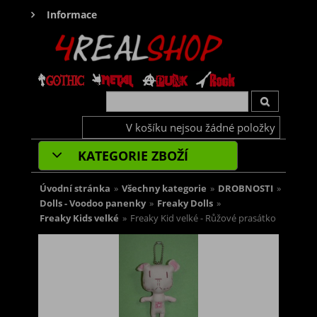
Informace
V košíku nejsou žádné položky
KATEGORIE ZBOŽÍ
Úvodní stránka
»
Všechny kategorie
»
DROBNOSTI
»
Dolls - Voodoo panenky
»
Freaky Dolls
»
Freaky Kids velké
»
Freaky Kid velké - Růžové prasátko