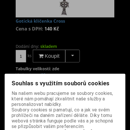
Gotická klíčenka Cross
Cena s DPH:
140 Kč
Dodání dny:
skladem
ks
Koupit
Tabulky velikostí: zde
Výrobce:
import DE
Katalogové číslo:
DOMBKLIBPUS2385
Souhlas s využitím souborů cookies
Záruka (měsíců):
24
Na našem webu pracujeme se soubory cookies,
Dotaz na výrobek
Tisk
které nám pomáhají zkvalitnit naše služby a
personalizovat nabídky.
materiál: umělá kůže, kov
Soubory cookies si pamatují, co a jak ve svém
prohlížeči na daném zařízení děláte. Díky tomu
design: klíčenka s oboustranným motivem kříže,
webová stránka funguje podle vás a je schopná
možno nosit na opasku či na tašce
se přizpůsobit vašim preferencím.