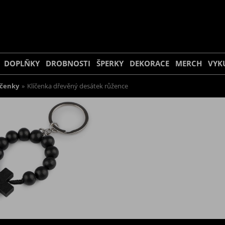
DOPLŇKY
DROBNOSTI
ŠPERKY
DEKORACE
MERCH
VYK
íčenky
»
Klíčenka dřevěný desátek růžence