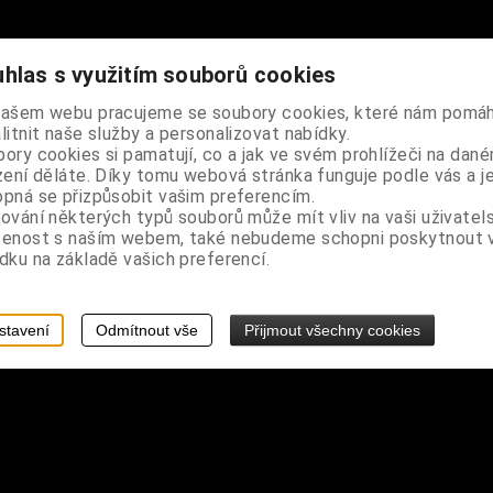
hlas s využitím souborů cookies
ovému kroužku připevnit na klíče nebo tašku, je z přírodního lakov
našem webu pracujeme se soubory cookies, které nám pomáh
litnit naše služby a personalizovat nabídky.
ory cookies si pamatují, co a jak ve svém prohlížeči na dan
zení děláte. Díky tomu webová stránka funguje podle vás a j
řížek 2,5 x 4 cm, průměr korálků 1 cm
pná se přizpůsobit vašim preferencím.
ování některých typů souborů může mít vliv na vaši uživatel
ce, je zmenšenou a zredukovanou verzí růžence. Je ideální pro oso
šenost s naším webem, také nebudeme schopni poskytnout
dlitebních rituálů nebo jako symbol víry, který můžete mít stále u
dku na základě vašich preferencí.
stavení
Odmítnout vše
Přijmout všechny cookies