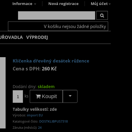
Informace
Nová registrace
Můj účet
V košíku nejsou žádné položky
UŘOVADLA
VÝPRODEJ
Klíčenka dřevěný desátek růžence
Cena s DPH:
260 Kč
Dodání dny:
skladem
ks
Koupit
Tabulky velikostí: zde
Výrobce:
import EU
Katalogové číslo:
DOSTKLIBPUS7318
Záruka (měsíců):
24