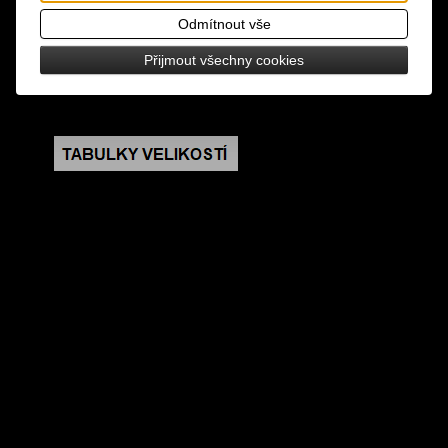
využijete na klíče nebo na přívěsky na tašky
Odmítnout vše
rozměry: celková délka 6 cm, průměr kroužku 2,5
Přijmout všechny cookies
cm, karabina 3,8 x 1,8 cm