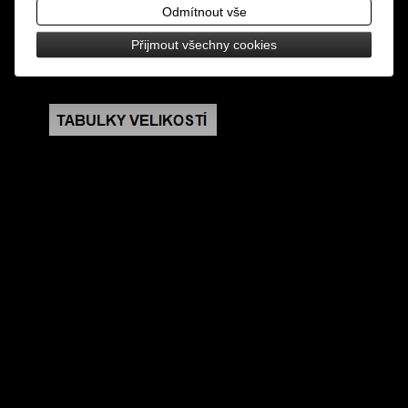
pouta rozevřít)
Odmítnout vše
Přijmout všechny cookies
rozměry: délka 16 cm