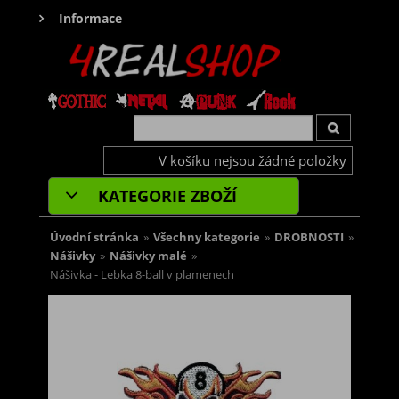
Informace
V košíku nejsou žádné položky
KATEGORIE ZBOŽÍ
Úvodní stránka
»
Všechny kategorie
»
DROBNOSTI
»
Nášivky
»
Nášivky malé
»
Nášivka - Lebka 8-ball v plamenech