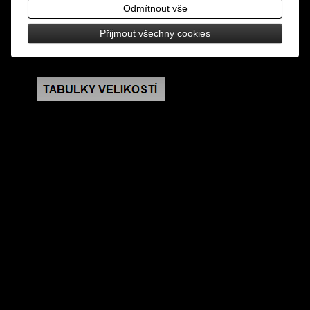
design: vyšívaná nášivka, nažehlovací
Odmítnout vše
Přijmout všechny cookies
rozměry: výška 4,5 cm, šířka 10 cm