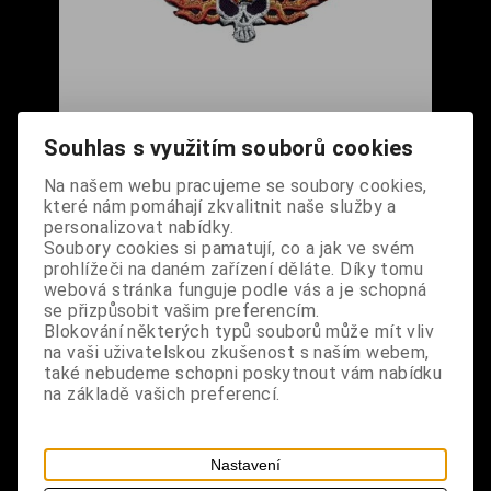
Nášivka - Lebka 8-ball v plamenech
Souhlas s využitím souborů cookies
Cena s DPH:
160 Kč
Na našem webu pracujeme se soubory cookies,
které nám pomáhají zkvalitnit naše služby a
Dodání dny:
skladem
personalizovat nabídky.
Soubory cookies si pamatují, co a jak ve svém
ks
Koupit
prohlížeči na daném zařízení děláte. Díky tomu
webová stránka funguje podle vás a je schopná
se přizpůsobit vašim preferencím.
Tabulky velikostí: zde
Blokování některých typů souborů může mít vliv
Výrobce:
import DE
na vaši uživatelskou zkušenost s naším webem,
Katalogové číslo:
DOMBNASBPUS6826
také nebudeme schopni poskytnout vám nabídku
Záruka (měsíců):
24
na základě vašich preferencí.
Dotaz na výrobek
Tisk
materiál: 100% polyester
Nastavení