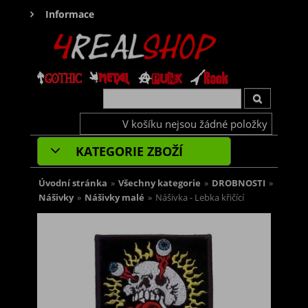
Informace
V košíku nejsou žádné položky
KATEGORIE ZBOŽÍ
Úvodní stránka
»
Všechny kategorie
»
DROBNOSTI
»
Nášivky
»
Nášivky malé
»
Nášivka - Lebka křičící