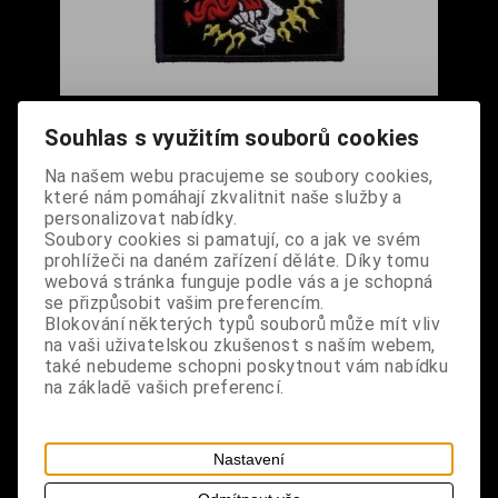
Nášivka - Lebka křičící
Souhlas s využitím souborů cookies
Cena s DPH:
180 Kč
Na našem webu pracujeme se soubory cookies,
které nám pomáhají zkvalitnit naše služby a
Dodání dny:
skladem
personalizovat nabídky.
Soubory cookies si pamatují, co a jak ve svém
ks
Koupit
prohlížeči na daném zařízení děláte. Díky tomu
webová stránka funguje podle vás a je schopná
Tabulky velikostí: zde
se přizpůsobit vašim preferencím.
Výrobce:
import DE
Blokování některých typů souborů může mít vliv
Katalogové číslo:
DOMBNASBPUS6859
na vaši uživatelskou zkušenost s naším webem,
Záruka (měsíců):
24
také nebudeme schopni poskytnout vám nabídku
Dotaz na výrobek
na základě vašich preferencí.
Tisk
materiál: 100% polyester
Nastavení
design: vyšívaná nášivka, nažehlovací