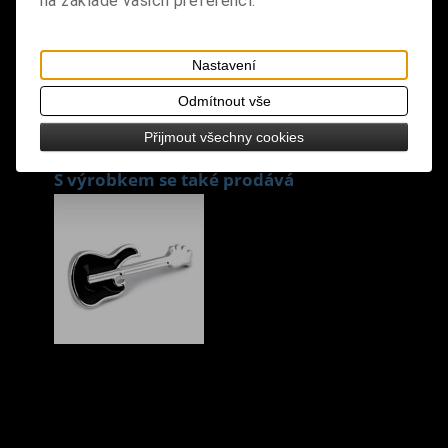
na základě vašich preferencí.
design: vyšívaná nášivka, nažehlovací
rozměry: výška 7 cm, šířka 8,5 cm
Nastavení
Odmítnout vše
Přijmout všechny cookies
S výrobkem se také prodává