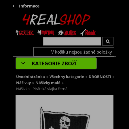
Informace
V košíku nejsou žádné položky
KATEGORIE ZBOŽÍ
Úvodní stránka
»
Všechny kategorie
»
DROBNOSTI
»
Nášivky
»
Nášivky malé
»
Nášivka - Pirátská vlajka černá