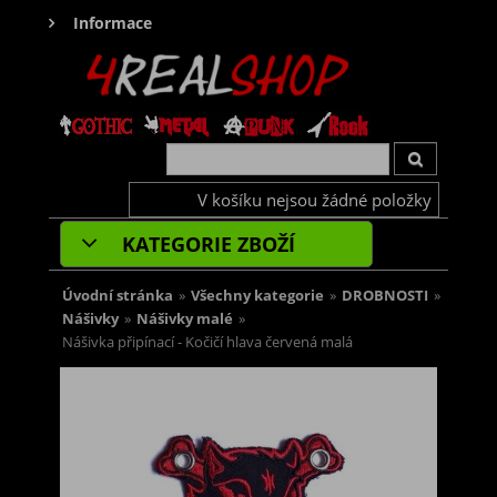
Informace
V košíku nejsou žádné položky
KATEGORIE ZBOŽÍ
Úvodní stránka
»
Všechny kategorie
»
DROBNOSTI
»
Nášivky
»
Nášivky malé
»
Nášivka připínací - Kočičí hlava červená malá