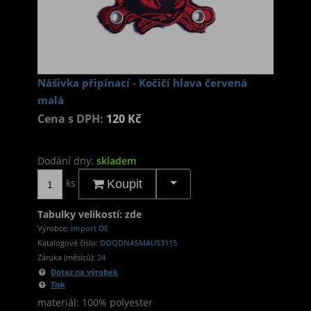
Nášivka připínací - Kočičí hlava červená
malá
Cena s DPH:
120 Kč
Dodání dny:
skladem
ks
Koupit
Tabulky velikostí: zde
Výrobce:
import DE
Katalogové číslo:
DOQDNASMAUS3115
Záruka (měsíců):
24
Dotaz na výrobek
Tisk
materiál: 100% polyester