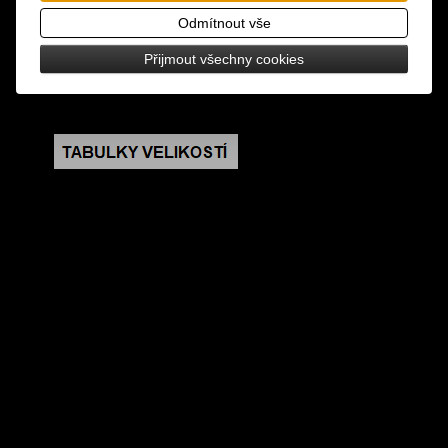
design: vyšívaná nášivka s průchodkami na
Odmítnout vše
spínací špendlíky
Přijmout všechny cookies
rozměry: výška 9 cm, šířka 8 cm