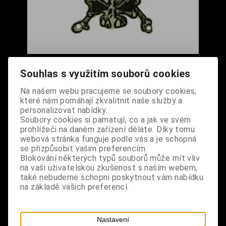
Nášivka připínací - Lebka khaki
Souhlas s využitím souborů cookies
Cena s DPH:
150 Kč
Na našem webu pracujeme se soubory cookies,
které nám pomáhají zkvalitnit naše služby a
Dodání dny:
skladem
personalizovat nabídky.
Soubory cookies si pamatují, co a jak ve svém
ks
Koupit
prohlížeči na daném zařízení děláte. Díky tomu
webová stránka funguje podle vás a je schopná
Tabulky velikostí: zde
se přizpůsobit vašim preferencím.
Výrobce:
import DE
Blokování některých typů souborů může mít vliv
Katalogové číslo:
DOQDNASMAUS0892
na vaši uživatelskou zkušenost s naším webem,
Záruka (měsíců):
24
také nebudeme schopni poskytnout vám nabídku
Dotaz na výrobek
na základě vašich preferencí.
Tisk
materiál: 100% polyester
Nastavení