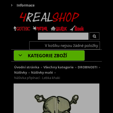
Informace
V košíku nejsou žádné položky
KATEGORIE ZBOŽÍ
Úvodní stránka
»
Všechny kategorie
»
DROBNOSTI
»
Nášivky
»
Nášivky malé
»
Nášivka připínací - Lebka khaki