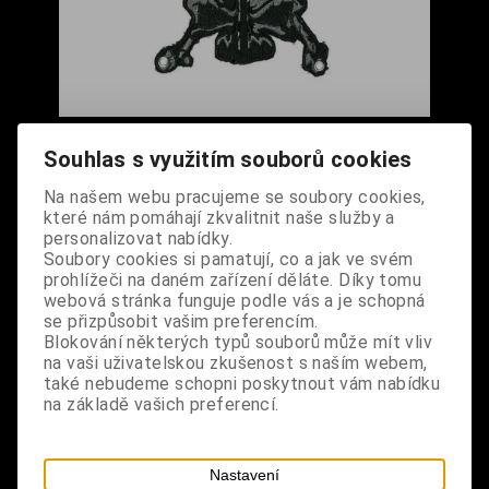
Nášivka připínací - Lebka šedá
Souhlas s využitím souborů cookies
Cena s DPH:
150 Kč
Na našem webu pracujeme se soubory cookies,
které nám pomáhají zkvalitnit naše služby a
Dodání dny:
skladem
personalizovat nabídky.
Soubory cookies si pamatují, co a jak ve svém
ks
Koupit
prohlížeči na daném zařízení děláte. Díky tomu
webová stránka funguje podle vás a je schopná
Tabulky velikostí: zde
se přizpůsobit vašim preferencím.
Výrobce:
import DE
Blokování některých typů souborů může mít vliv
Katalogové číslo:
DOQDNASMAUS0889
na vaši uživatelskou zkušenost s naším webem,
Záruka (měsíců):
24
také nebudeme schopni poskytnout vám nabídku
Dotaz na výrobek
na základě vašich preferencí.
Tisk
materiál: 100% polyester
Nastavení