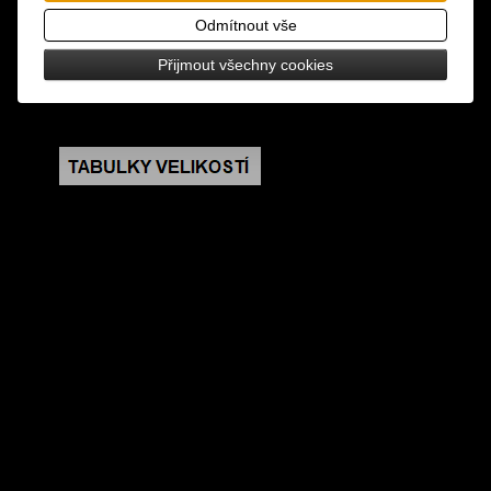
design: vyšívaná nášivka s průchodkami na
Odmítnout vše
spínací špendlíky
Přijmout všechny cookies
rozměry: výška 9 cm, šířka 8 cm