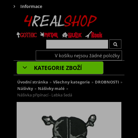
Informace
V košíku nejsou žádné položky
KATEGORIE ZBOŽÍ
Úvodní stránka
»
Všechny kategorie
»
DROBNOSTI
»
Nášivky
»
Nášivky malé
»
Nášivka připínací - Lebka šedá