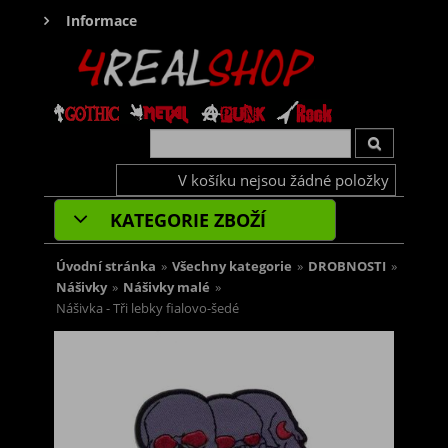
Informace
V košíku nejsou žádné položky
KATEGORIE ZBOŽÍ
Úvodní stránka
»
Všechny kategorie
»
DROBNOSTI
»
Nášivky
»
Nášivky malé
»
Nášivka - Tři lebky fialovo-šedé