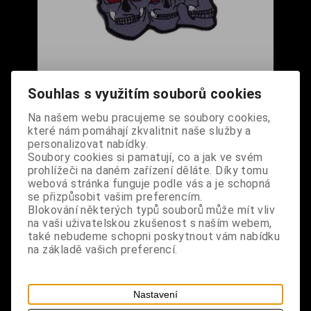
Nášivka - Tři lebky fialovo-šedé
Souhlas s využitím souborů cookies
Cena s DPH:
180 Kč
Na našem webu pracujeme se soubory cookies,
které nám pomáhají zkvalitnit naše služby a
Dodání dny:
skladem
personalizovat nabídky.
Soubory cookies si pamatují, co a jak ve svém
ks
Koupit
prohlížeči na daném zařízení děláte. Díky tomu
webová stránka funguje podle vás a je schopná
se přizpůsobit vašim preferencím.
Tabulky velikostí: zde
Blokování některých typů souborů může mít vliv
Výrobce:
import DE
na vaši uživatelskou zkušenost s naším webem,
Katalogové číslo:
DOMBNASBPUS6848
také nebudeme schopni poskytnout vám nabídku
Záruka (měsíců):
24
na základě vašich preferencí.
Dotaz na výrobek
Tisk
materiál: 100% polyester
Nastavení