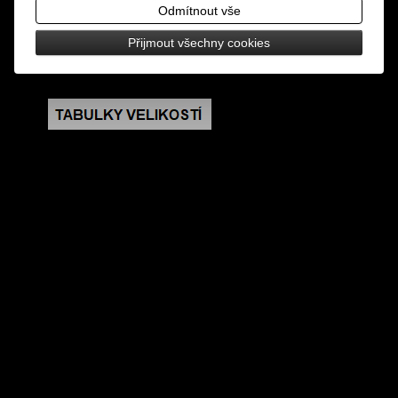
design: vyšívaná nášivka, nažehlovací
Odmítnout vše
Přijmout všechny cookies
rozměry: výška 6,5 cm, šířka 10 cm