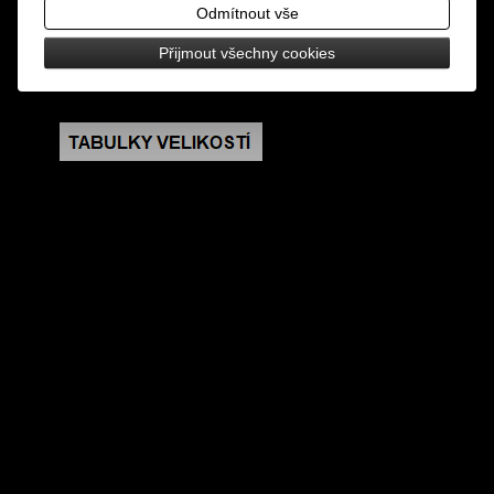
design: vyšívaná nášivka, nažehlovací
Odmítnout vše
Přijmout všechny cookies
rozměry: výška 3,5 cm, šířka 10,5 cm