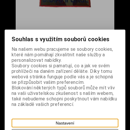
Nášivka - U.S.Airforce kamufláž
Souhlas s využitím souborů cookies
Cena s DPH:
160 Kč
Na našem webu pracujeme se soubory cookies,
které nám pomáhají zkvalitnit naše služby a
Dodání dny:
skladem
personalizovat nabídky.
Soubory cookies si pamatují, co a jak ve svém
ks
Koupit
prohlížeči na daném zařízení děláte. Díky tomu
webová stránka funguje podle vás a je schopná
se přizpůsobit vašim preferencím.
Tabulky velikostí: zde
Blokování některých typů souborů může mít vliv
Výrobce:
import DE
na vaši uživatelskou zkušenost s naším webem,
Katalogové číslo:
DOMBNASBPUS6866
také nebudeme schopni poskytnout vám nabídku
Záruka (měsíců):
24
na základě vašich preferencí.
Dotaz na výrobek
Tisk
materiál: 100% polyester
Nastavení