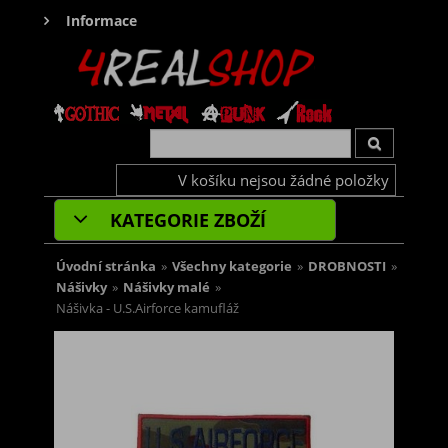
Informace
V košíku nejsou žádné položky
KATEGORIE ZBOŽÍ
Úvodní stránka
»
Všechny kategorie
»
DROBNOSTI
»
Nášivky
»
Nášivky malé
»
Nášivka - U.S.Airforce kamufláž