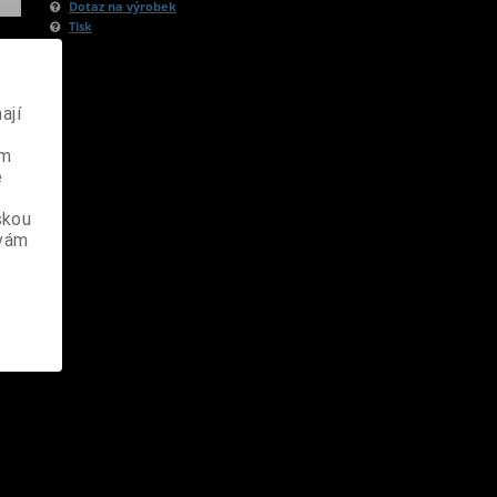
Dotaz na výrobek
Tisk
ají
ém
e
skou
 vám