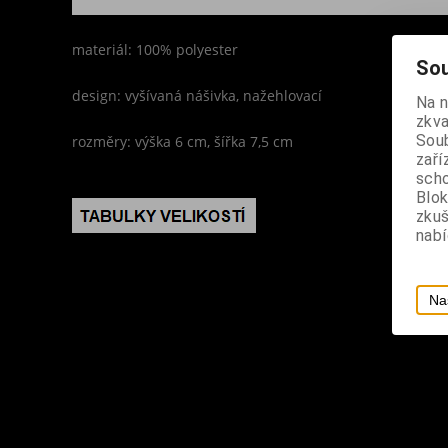
materiál: 100% polyester
Sou
design: vyšívaná nášivka, nažehlovací
Na 
zkva
Soub
rozměry: výška 6 cm, šířka 7,5 cm
zaří
scho
Blok
zku
nabí
Na