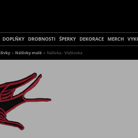
DOPLŇKY
DROBNOSTI
ŠPERKY
DEKORACE
MERCH
VYK
šivky
»
Nášivky malé
»
Nášivka - Vlaštovka