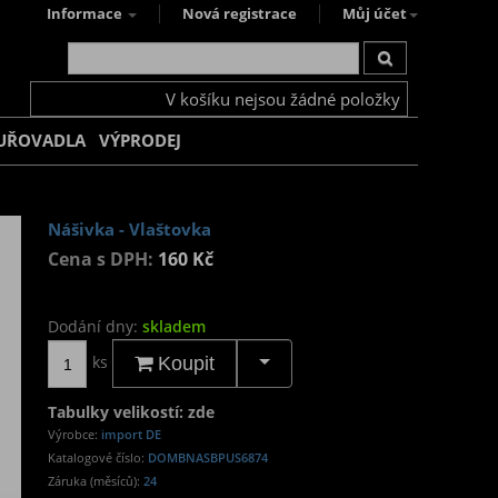
Informace
Nová registrace
Můj účet
V košíku nejsou žádné položky
UŘOVADLA
VÝPRODEJ
Nášivka - Vlaštovka
Cena s DPH:
160 Kč
Dodání dny:
skladem
ks
Koupit
Tabulky velikostí: zde
Výrobce:
import DE
Katalogové číslo:
DOMBNASBPUS6874
Záruka (měsíců):
24