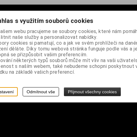
hlas s využitím souborů cookies
našem webu pracujeme se soubory cookies, které nám pomáh
litnit naše služby a personalizovat nabídky.
ory cookies si pamatují, co a jak ve svém prohlížeči na dan
zení děláte. Díky tomu webová stránka funguje podle vás a j
pná se přizpůsobit vašim preferencím.
ování některých typů souborů může mít vliv na vaši uživatel
šenost s naším webem, také nebudeme schopni poskytnout
dku na základě vašich preferencí.
stavení
Odmítnout vše
Přijmout všechny cookies