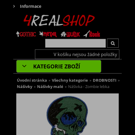
Informace
V košíku nejsou žádné položky
KATEGORIE ZBOŽÍ
Úvodní stránka
»
Všechny kategorie
»
DROBNOSTI
»
Nášivky
»
Nášivky malé
»
Nášivka - Zombie lebka