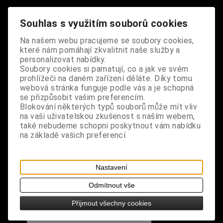
rozměry: výška 8,5 cm, šířka 6 cm
Souhlas s využitím souborů cookies
Na našem webu pracujeme se soubory cookies,
které nám pomáhají zkvalitnit naše služby a
personalizovat nabídky.
Soubory cookies si pamatují, co a jak ve svém
S výrobkem se také prodává
prohlížeči na daném zařízení děláte. Díky tomu
webová stránka funguje podle vás a je schopná
se přizpůsobit vašim preferencím.
Blokování některých typů souborů může mít vliv
na vaši uživatelskou zkušenost s naším webem,
také nebudeme schopni poskytnout vám nabídku
na základě vašich preferencí.
Nastavení
Odmítnout vše
Přijmout všechny cookies