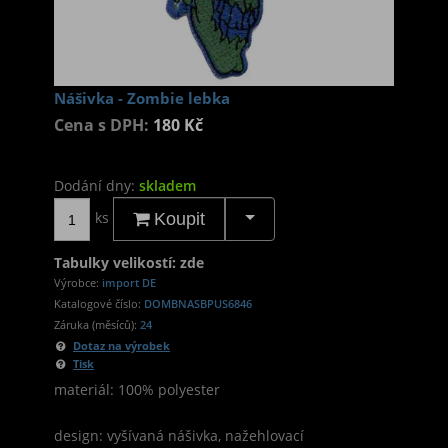
Nášivka - Zombie lebka
Cena s DPH:
180 Kč
Dodání dny:
skladem
ks
Koupit
Tabulky velikostí: zde
Výrobce:
import DE
Katalogové číslo:
DOMBNASBPUS6846
Záruka (měsíců):
24
Dotaz na výrobek
Tisk
materiál: 100% polyester
design: vyšívaná nášivka, nažehlovací