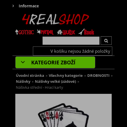
Informace
V košíku nejsou žádné položky
KATEGORIE ZBOŽÍ
Úvodní stránka
»
Všechny kategorie
»
DROBNOSTI
»
Nášivky
»
Nášivky velké (zádové)
»
Nášivka střední - Hrací karty