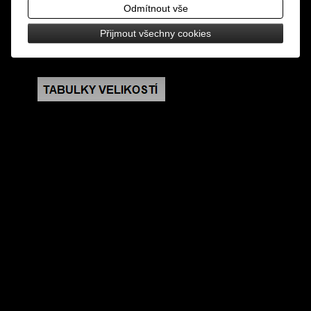
design: vyšívaná zádová nášivka, nažehlovací
Odmítnout vše
Přijmout všechny cookies
rozměry: výška 17 cm, šířka 19 cm