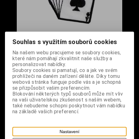
Nášivka střední - Hrací karty
Souhlas s využitím souborů cookies
Cena s DPH:
290 Kč
Na našem webu pracujeme se soubory cookies,
které nám pomáhají zkvalitnit naše služby a
Dodání dny:
skladem
personalizovat nabídky.
Soubory cookies si pamatují, co a jak ve svém
ks
Koupit
prohlížeči na daném zařízení děláte. Díky tomu
webová stránka funguje podle vás a je schopná
se přizpůsobit vašim preferencím.
Tabulky velikostí: zde
Blokování některých typů souborů může mít vliv
Výrobce:
import DE
na vaši uživatelskou zkušenost s naším webem,
Katalogové číslo:
DOMBNASBPUS6896
také nebudeme schopni poskytnout vám nabídku
Záruka (měsíců):
24
na základě vašich preferencí.
Dotaz na výrobek
Tisk
materiál: 100% polyester
Nastavení