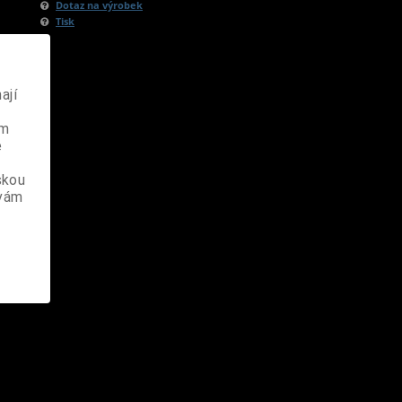
Dotaz na výrobek
Tisk
ají
ém
e
skou
 vám