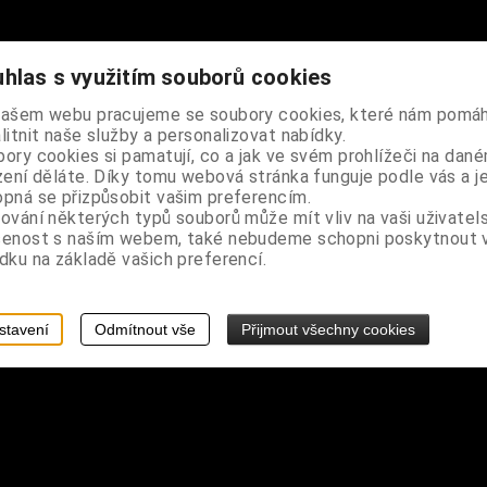
hlas s využitím souborů cookies
é zapínání, vhodný k připnutí na oblečení nebo tašku či batoh
našem webu pracujeme se soubory cookies, které nám pomáh
litnit naše služby a personalizovat nabídky.
ory cookies si pamatují, co a jak ve svém prohlížeči na dan
zení děláte. Díky tomu webová stránka funguje podle vás a j
pná se přizpůsobit vašim preferencím.
ování některých typů souborů může mít vliv na vaši uživatel
šenost s naším webem, také nebudeme schopni poskytnout
dku na základě vašich preferencí.
stavení
Odmítnout vše
Přijmout všechny cookies