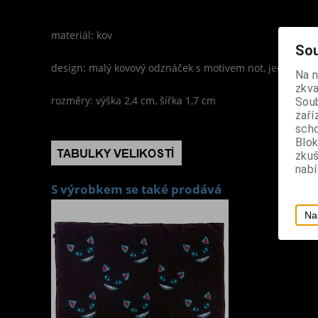
materiál: kov
Sou
design: malý kovový odznáček s motivem not, jednobodov
Na 
zkva
rozměry: výška 2,4 cm, šířka 1,7 cm
Soub
zaří
scho
Blok
zku
nabí
S výrobkem se také prodává
Na