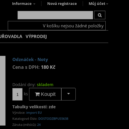
Informace
Nová registrace
Můj účet
V košíku nejsou žádné položky
UŘOVADLA
VÝPRODEJ
Odznáček - Noty
Cena s DPH:
180 Kč
Dodání dny:
skladem
ks
Koupit
Tabulky velikostí: zde
Výrobce:
import EU
Katalogové číslo:
DOSTODZBPUS5638
Záruka (měsíců):
24