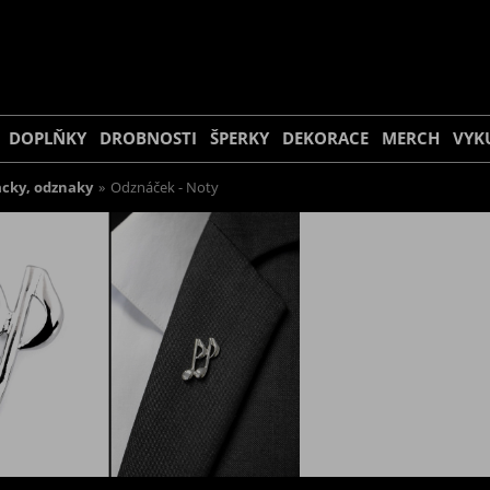
DOPLŇKY
DROBNOSTI
ŠPERKY
DEKORACE
MERCH
VYK
acky, odznaky
»
Odznáček - Noty