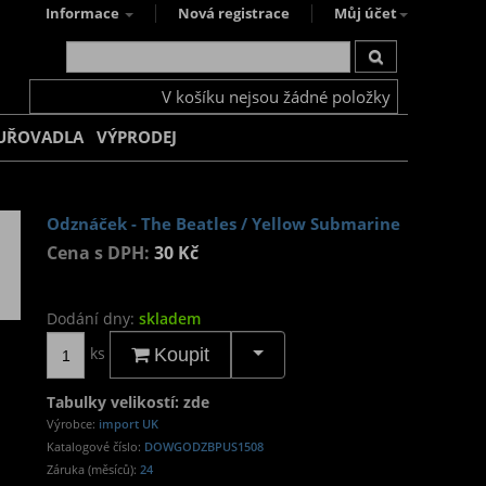
Informace
Nová registrace
Můj účet
V košíku nejsou žádné položky
UŘOVADLA
VÝPRODEJ
Odznáček - The Beatles / Yellow Submarine
Cena s DPH:
30 Kč
Dodání dny:
skladem
ks
Koupit
Tabulky velikostí: zde
Výrobce:
import UK
Katalogové číslo:
DOWGODZBPUS1508
Záruka (měsíců):
24