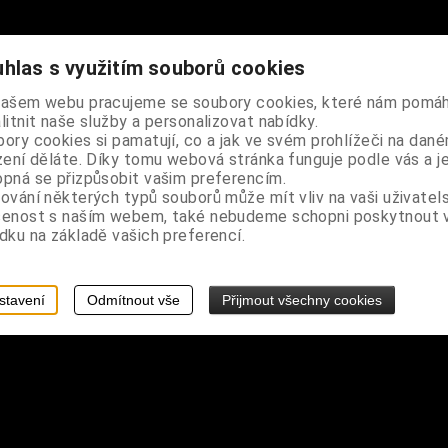
hlas s využitím souborů cookies
lba The Beatles
našem webu pracujeme se soubory cookies, které nám pomáh
litnit naše služby a personalizovat nabídky.
ory cookies si pamatují, co a jak ve svém prohlížeči na dan
zení děláte. Díky tomu webová stránka funguje podle vás a j
pná se přizpůsobit vašim preferencím.
ování některých typů souborů může mít vliv na vaši uživatel
šenost s naším webem, také nebudeme schopni poskytnout
dku na základě vašich preferencí.
stavení
Odmítnout vše
Přijmout všechny cookies