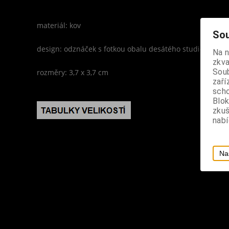
materiál: kov
Sou
design: odznáček s fotkou obalu desátého studiového a
Na 
zkva
Soub
rozměry: 3,7 x 3,7 cm
zaří
scho
Blok
zku
nabí
Na