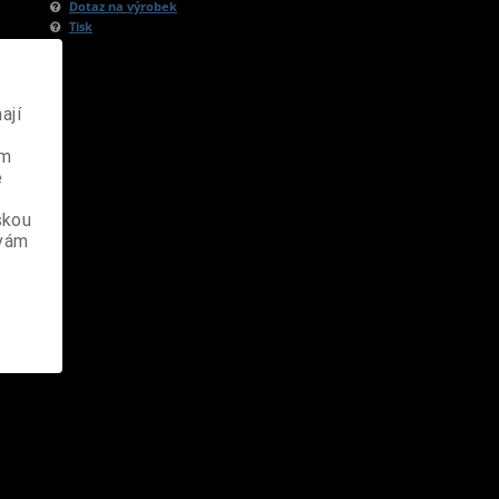
Dotaz na výrobek
Tisk
ají
ém
e
skou
 vám