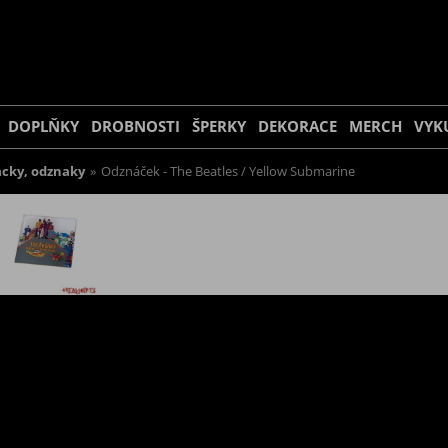
DOPLŇKY
DROBNOSTI
ŠPERKY
DEKORACE
MERCH
VYK
acky, odznaky
»
Odznáček - The Beatles / Yellow Submarine