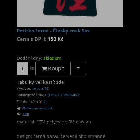
Potítko černé - Čínský znak Sex
Cena s DPH:
150 Kč
Dodání dny:
skladem
ks
Koupit
Tabulky velikostí: zde
Výrobce:
import DE
Katalogové číslo:
DOMBPOTBPUS6459
Záruka (měsíců):
24
Dotaz na výrobek
Tisk
materiál: 97% polyester, 3% elastan
design: černá barva, červené oboustranné