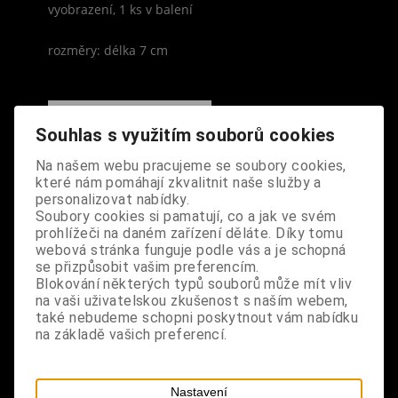
vyobrazení, 1 ks v balení
rozměry: délka 7 cm
Souhlas s využitím souborů cookies
S výrobkem se také prodává
Na našem webu pracujeme se soubory cookies,
které nám pomáhají zkvalitnit naše služby a
personalizovat nabídky.
Soubory cookies si pamatují, co a jak ve svém
prohlížeči na daném zařízení děláte. Díky tomu
webová stránka funguje podle vás a je schopná
se přizpůsobit vašim preferencím.
Blokování některých typů souborů může mít vliv
na vaši uživatelskou zkušenost s naším webem,
také nebudeme schopni poskytnout vám nabídku
na základě vašich preferencí.
Nastavení