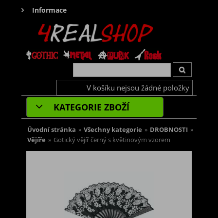
Informace
V košíku nejsou žádné položky
KATEGORIE ZBOŽÍ
Úvodní stránka
»
Všechny kategorie
»
DROBNOSTI
»
Vějíře
»
Gotický vějíř černý s květinovým vzorem