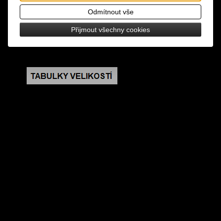
potiskem a stříbrnými glitry, plastová rukojeť s
Odmítnout vše
poutkem
Přijmout všechny cookies
rozměry: délka 24 cm, šířka cca 40 cm