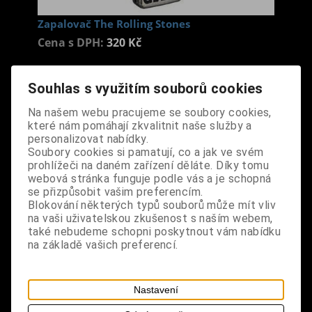
Zapalovač The Rolling Stones
Cena s DPH:
320 Kč
Dodání dny:
skladem
Souhlas s využitím souborů cookies
ks
Koupit
Na našem webu pracujeme se soubory cookies,
které nám pomáhají zkvalitnit naše služby a
Tabulky velikostí: zde
personalizovat nabídky.
Soubory cookies si pamatují, co a jak ve svém
Výrobce:
import UK
prohlížeči na daném zařízení děláte. Díky tomu
Katalogové číslo:
DOWGZAPBPUS4734
webová stránka funguje podle vás a je schopná
Záruka (měsíců):
24
se přizpůsobit vašim preferencím.
Dotaz na výrobek
Blokování některých typů souborů může mít vliv
Tisk
na vaši uživatelskou zkušenost s naším webem,
materiál: kov (antický stříbrný povrch)
také nebudeme schopni poskytnout vám nabídku
na základě vašich preferencí.
design: značkový kovový benzínový zapalovač,
odolný proti větru, limitovaná edice, baleno ve
Nastavení
stylové plechové krabičce, z bezpečnostních
důvodů dodáváno bez benzínu