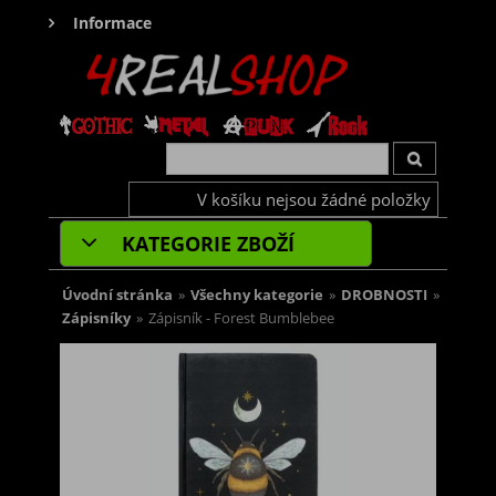
Informace
V košíku nejsou žádné položky
KATEGORIE ZBOŽÍ
Úvodní stránka
»
Všechny kategorie
»
DROBNOSTI
»
Zápisníky
»
Zápisník - Forest Bumblebee