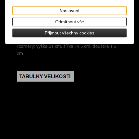
nebo deníček, tento úžasný zápisník ve formátu A5
pozvedne vaši pracovní plochu mystickým
Nastavení
motivem čmeláka, který je zvýrazněn zlatými okraji
Odmítnout vše
stránek a stužkovou záložkou, obsahuje 100 listů /
200 linkovaných stran
Přijmout všechny cookies
rozměry: výška 21 cm, šířka 14,5 cm, tloušťka 1,5
cm