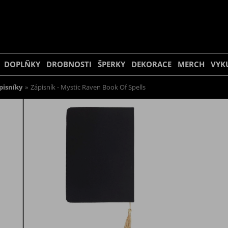
DOPLŇKY
DROBNOSTI
ŠPERKY
DEKORACE
MERCH
VYK
pisníky
»
Zápisník - Mystic Raven Book Of Spells