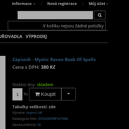
Informace
Nová registrace
Můj účet
V košíku nejsou žádné položky
UŘOVADLA
VÝPRODEJ
Zápisník - Mystic Raven Book Of Spells
Cena s DPH:
380 Kč
Dodání dny:
skladem
ks
Koupit
Tabulky velikostí: zde
Výrobce:
import UK
Katalogové číslo:
DOSDZAPBPUS7406
Záruka (měsíců):
24