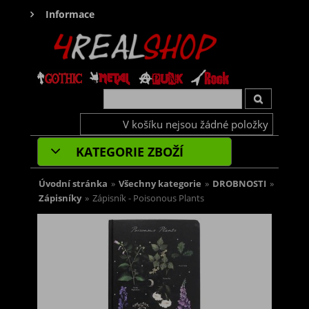
Informace
V košíku nejsou žádné položky
KATEGORIE ZBOŽÍ
Úvodní stránka
»
Všechny kategorie
»
DROBNOSTI
»
Zápisníky
»
Zápisník - Poisonous Plants