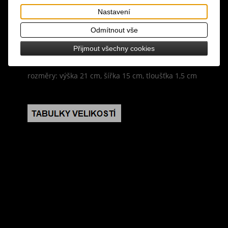
papírového sešitu ve formátu A5 s propracovaným
Nastavení
motivem jedovatých rostlin, je ideální pro psaní
deníku, seznamů úkolů nebo náčrtů a je skvělou
Odmítnout vše
volbou pro milovníky přírody, obsahuje 100 listů /
Přijmout všechny cookies
200 linkovaných stran
rozměry: výška 21 cm, šířka 15 cm, tloušťka 1,5 cm