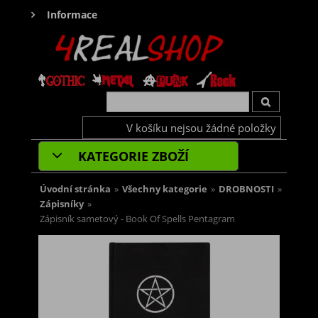
Informace
V košíku nejsou žádné položky
KATEGORIE ZBOŽÍ
Úvodní stránka
»
Všechny kategorie
»
DROBNOSTI
»
Zápisníky
»
Zápisník sametový - Book Of Spells Pentagram