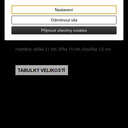
design: ukládejte si kouzla, rituály a zaříkávání do
Nastavení
tohoto zápisníku ve formátu A5 s luxusním
Odmítnout vše
sametovým černým obalem s mystickým
pentagramem, obsahuje 100 listů / 200
Přijmout všechny cookies
linkovaných stran
rozměry: výška 21 cm, šířka 15 cm, tloušťka 1,5 cm