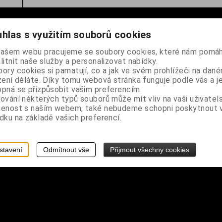
hlas s využitím souborů cookies
poutkem na opasek
našem webu pracujeme se soubory cookies, které nám pomáh
litnit naše služby a personalizovat nabídky.
 cm
ory cookies si pamatují, co a jak ve svém prohlížeči na dan
zení děláte. Díky tomu webová stránka funguje podle vás a j
pná se přizpůsobit vašim preferencím.
ování některých typů souborů může mít vliv na vaši uživatel
šenost s naším webem, také nebudeme schopni poskytnout
dku na základě vašich preferencí.
stavení
Odmítnout vše
Přijmout všechny cookies