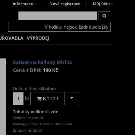
Informace
Nová registrace
Můj účet
V košíku nejsou žádné položky
UŘOVADLA
VÝPRODEJ
Řetízek na kalhoty Misfits
Cena s DPH:
190 Kč
Dodání dny:
skladem
ks
Koupit
Tabulky velikostí: zde
Výrobce:
import DE
Katalogové číslo:
DOMBRETBPUS5834
Záruka (měsíců):
24