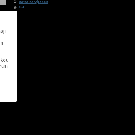
Dotaz na výrobek
Tisk
ají
ém
e
skou
 vám