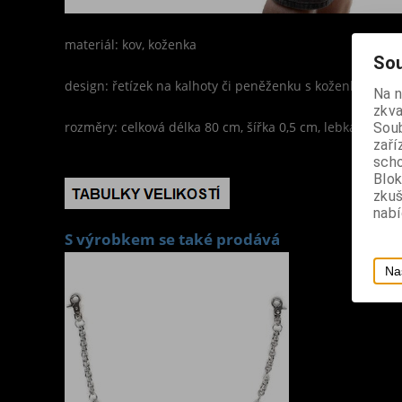
materiál: kov, koženka
Sou
design: řetízek na kalhoty či peněženku s koženkovým 
Na 
zkva
rozměry: celková délka 80 cm, šířka 0,5 cm, lebka 3 x 2,2
Soub
zaří
scho
Blok
zku
nabí
S výrobkem se také prodává
Na