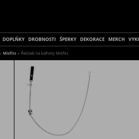
DOPLŇKY
DROBNOSTI
ŠPERKY
DEKORACE
MERCH
VYK
»
Misfits
»
Řetízek na kalhoty Misfits