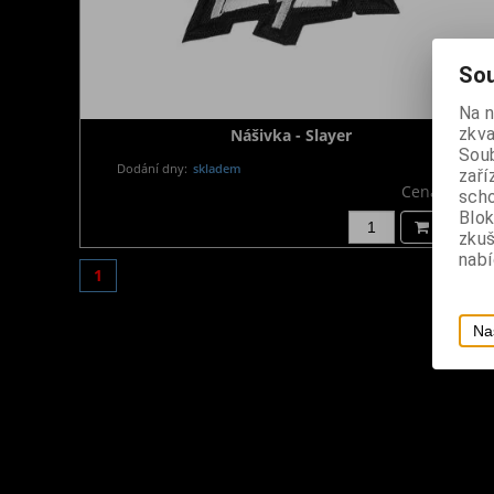
Sou
Na 
zkva
Nášivka - Slayer
Soub
Dodání dny:
skladem
zaří
Cena:
180 K
scho
Blok
Koupit
zku
nabí
1
Na