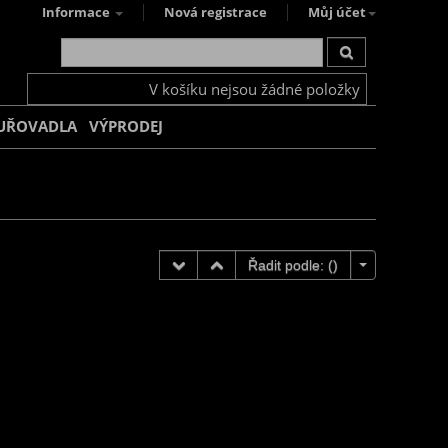
Informace
Nová registrace
Můj účet
V košíku nejsou žádné položky
UŘOVADLA
VÝPRODEJ
Řadit podle: (
)