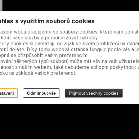
hlas s využitím souborů cookies
našem webu pracujeme se soubory cookies, které nám pomáh
litnit naše služby a personalizovat nabídky.
ory cookies si pamatují, co a jak ve svém prohlížeči na dan
zení děláte. Díky tomu webová stránka funguje podle vás a j
č
pná se přizpůsobit vašim preferencím.
ování některých typů souborů může mít vliv na vaši uživatel
šenost s naším webem, také nebudeme schopni poskytnout
dku na základě vašich preferencí.
stavení
Odmítnout vše
Přijmout všechny cookies