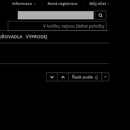
Informace
Nová registrace
Můj účet
V košíku nejsou žádné položky
UŘOVADLA
VÝPRODEJ
Řadit podle: (
)