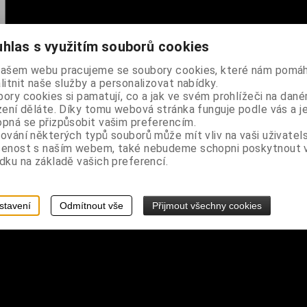
hlas s využitím souborů cookies
našem webu pracujeme se soubory cookies, které nám pomáh
litnit naše služby a personalizovat nabídky.
č
ory cookies si pamatují, co a jak ve svém prohlížeči na dan
zení děláte. Díky tomu webová stránka funguje podle vás a j
pná se přizpůsobit vašim preferencím.
ování některých typů souborů může mít vliv na vaši uživatel
šenost s naším webem, také nebudeme schopni poskytnout
dku na základě vašich preferencí.
stavení
Odmítnout vše
Přijmout všechny cookies