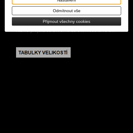
ze zastřené červené a khaki látky, zapínání na zip,
uvnitř kapsička na zip, nastavitelný popruh přes
Odmítnout vše
rameno
Přijmout všechny cookies
rozměry: výška 33 cm, šířka 35 cm, hloubka 10 cm