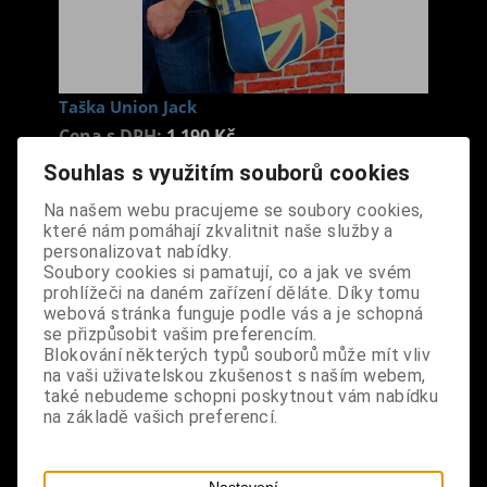
Taška Union Jack
Cena s DPH:
1 190 Kč
Souhlas s využitím souborů cookies
Dodání dny:
skladem
Na našem webu pracujeme se soubory cookies,
které nám pomáhají zkvalitnit naše služby a
ks
Koupit
personalizovat nabídky.
Soubory cookies si pamatují, co a jak ve svém
Tabulky velikostí: zde
prohlížeči na daném zařízení děláte. Díky tomu
Výrobce:
import UK
webová stránka funguje podle vás a je schopná
Katalogové číslo:
DOWGTASBPUS3686
se přizpůsobit vašim preferencím.
Blokování některých typů souborů může mít vliv
Záruka (měsíců):
24
na vaši uživatelskou zkušenost s naším webem,
Dotaz na výrobek
také nebudeme schopni poskytnout vám nabídku
Tisk
na základě vašich preferencí.
materiál: hrubé plátno
design: modrá barva, vpředu motiv britské vlajky
Nastavení