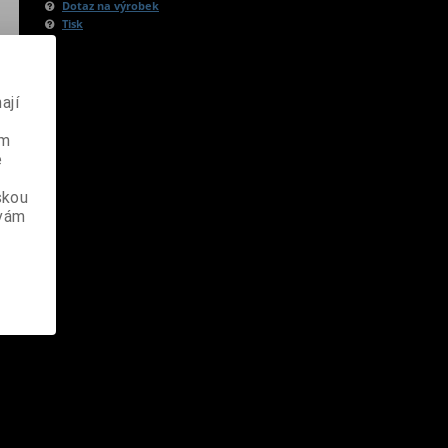
Dotaz na výrobek
Tisk
ají
ém
e
skou
 vám