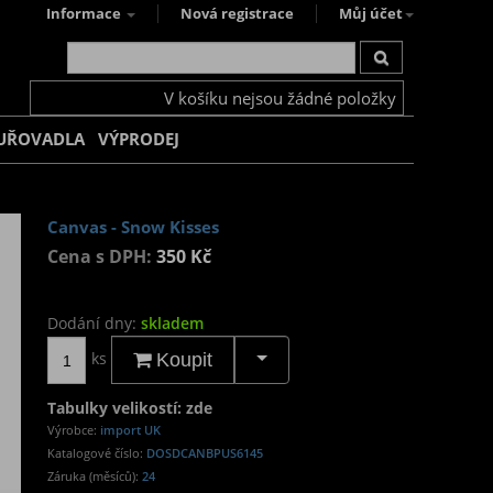
Informace
Nová registrace
Můj účet
V košíku nejsou žádné položky
UŘOVADLA
VÝPRODEJ
Canvas - Snow Kisses
Cena s DPH:
350 Kč
Dodání dny:
skladem
ks
Koupit
Tabulky velikostí: zde
Výrobce:
import UK
Katalogové číslo:
DOSDCANBPUS6145
Záruka (měsíců):
24