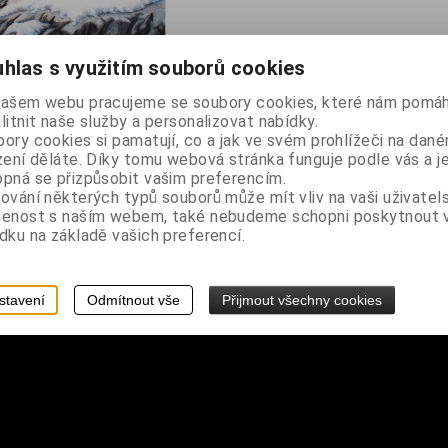
hlas s využitím souborů cookies
našem webu pracujeme se soubory cookies, které nám pomáh
litnit naše služby a personalizovat nabídky.
ory cookies si pamatují, co a jak ve svém prohlížeči na dan
vlků v zasněžené lesní krajině
zení děláte. Díky tomu webová stránka funguje podle vás a j
pná se přizpůsobit vašim preferencím.
ování některých typů souborů může mít vliv na vaši uživatel
šenost s naším webem, také nebudeme schopni poskytnout
dku na základě vašich preferencí.
stavení
Odmítnout vše
Přijmout všechny cookies