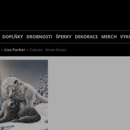
DOPLŇKY
DROBNOSTI
ŠPERKY
DEKORACE
MERCH
VYK
»
Lisa Parker
»
Canvas - Snow Kisses