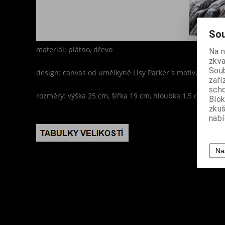
Sou
materiál: plátno, dřevo
Na 
zkva
Soub
design: canvas od umělkyně Lisy Parker s motivem dvou 
zaří
scho
rozměry: výška 25 cm, šířka 19 cm, hloubka 1,5 cm
Blok
zku
nabí
Na