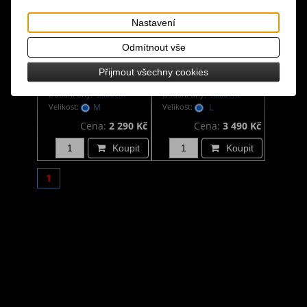
Nastavení
Odmítnout vše
Gotický kabát pánský
Gotický kabát pánský
Přijmout všechny cookies
v otřepeném stylu
s přezkami
Dodání dny:
skladem
Dodání dny:
skladem
Velikost:
M
Velikost:
L
Cena:
2 290 Kč
Cena:
3 490 Kč
Koupit
Koupit
1