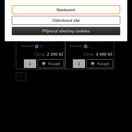
Nastavení
Odmítnout vše
Gotický kabát pánský
Gotický kabát pánský
Přijmout všechny cookies
v otřepeném stylu
s přezkami
Dodání dny:
skladem
Dodání dny:
skladem
Velikost:
M
Velikost:
L
Cena:
2 290 Kč
Cena:
3 490 Kč
Koupit
Koupit
1