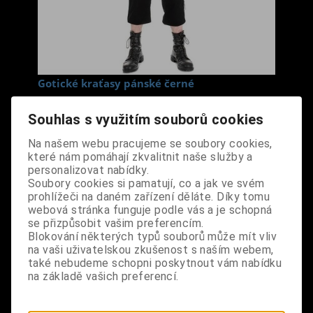
Gotické kraťasy pánské černé
Cena s DPH:
1 290 Kč
Souhlas s využitím souborů cookies
Velikost
Na našem webu pracujeme se soubory cookies,
M
které nám pomáhají zkvalitnit naše služby a
personalizovat nabídky.
Dodání dny:
skladem
Soubory cookies si pamatují, co a jak ve svém
prohlížeči na daném zařízení děláte. Díky tomu
ks
Koupit
webová stránka funguje podle vás a je schopná
se přizpůsobit vašim preferencím.
Tabulky velikostí: zde
Blokování některých typů souborů může mít vliv
Výrobce:
import UK
na vaši uživatelskou zkušenost s naším webem,
Katalogové číslo:
OBRHKALKRPA3204
také nebudeme schopni poskytnout vám nabídku
na základě vašich preferencí.
Záruka (měsíců):
24
Dotaz na výrobek
Tisk