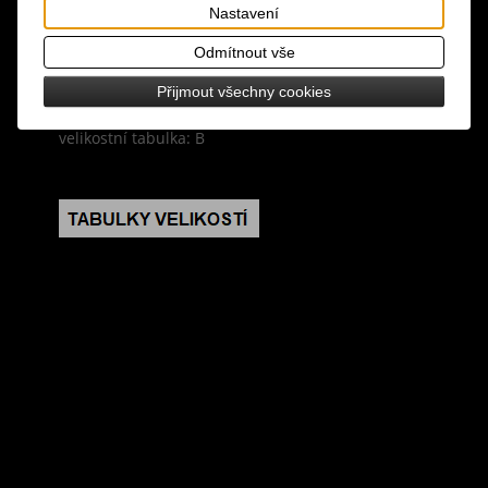
materiál: 100% bavlna
Nastavení
Odmítnout vše
design: černá barva, vpředu dvě našité kapsy, po
straně kapsa s patkou, opasek není součástí
Přijmout všechny cookies
velikostní tabulka: B