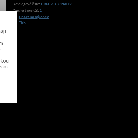
Katalogové číslo:
OBKCMIKBPPA0058
Záruka (měsíců):
24
Dotaz na výrobek
Tisk
ají
ém
e
skou
 vám