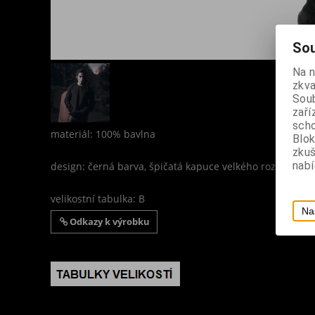
Sou
Na 
zkva
Soub
zaří
scho
materiál: 100% bavlna
Blok
zku
nabí
design: černá barva, špičatá kapuce velkého rozměru, k
velikostní tabulka: B
Na
Odkazy k výrobku