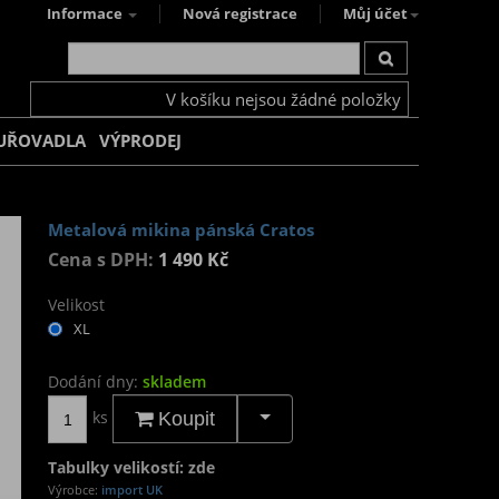
Informace
Nová registrace
Můj účet
V košíku nejsou žádné položky
UŘOVADLA
VÝPRODEJ
Metalová mikina pánská Cratos
Cena s DPH:
1 490 Kč
Velikost
XL
Dodání dny:
skladem
ks
Koupit
Tabulky velikostí: zde
Výrobce:
import UK