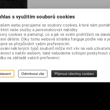
hlas s využitím souborů cookies
našem webu pracujeme se soubory cookies, které nám pomáh
litnit naše služby a personalizovat nabídky.
ory cookies si pamatují, co a jak ve svém prohlížeči na dan
zení děláte. Díky tomu webová stránka funguje podle vás a j
pná se přizpůsobit vašim preferencím.
ování některých typů souborů může mít vliv na vaši uživatel
šenost s naším webem, také nebudeme schopni poskytnout
dku na základě vašich preferencí.
lokaní kapsa, pásky na rukávech spojené černými plastovými kruhy
stavení
Odmítnout vše
Přijmout všechny cookies