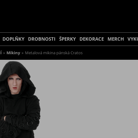
DOPLŇKY
DROBNOSTI
ŠPERKY
DEKORACE
MERCH
VYK
Í
»
Mikiny
»
Metalová mikina pánská Cratos