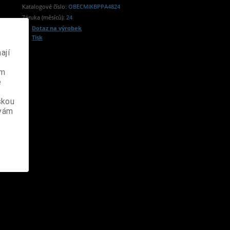
Katalogové číslo:
OBECMIKBPPA4824
Záruka (měsíců):
24
Dotaz na výrobek
Tisk
ají
ém
e
skou
 vám