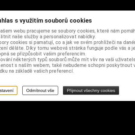
hlas s využitím souborů cookies
našem webu pracujeme se soubory cookies, které nám pomáh
litnit naše služby a personalizovat nabídky.
ory cookies si pamatují, co a jak ve svém prohlížeči na dan
psa, prošívané rukávy, po stranách funkční zipy
zení děláte. Díky tomu webová stránka funguje podle vás a j
pná se přizpůsobit vašim preferencím.
ování některých typů souborů může mít vliv na vaši uživatel
šenost s naším webem, také nebudeme schopni poskytnout
dku na základě vašich preferencí.
stavení
Odmítnout vše
Přijmout všechny cookies