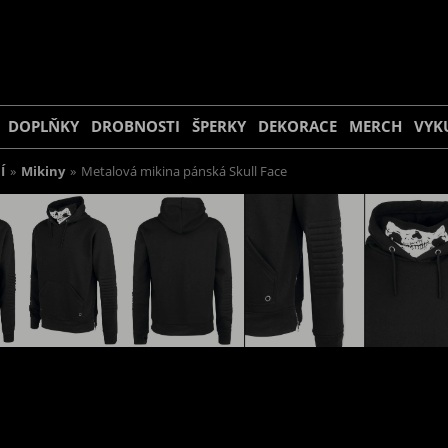
DOPLŇKY
DROBNOSTI
ŠPERKY
DEKORACE
MERCH
VYK
Í
»
Mikiny
»
Metalová mikina pánská Skull Face