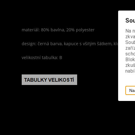
Sou
materiál: 80% bavlna, 20% polyester
Na 
zkva
Soub
design: černá barva, kapuce s všitým šátkem, klokaní ka
zaří
scho
velikostní tabulka: B
Blok
zku
nabí
Na