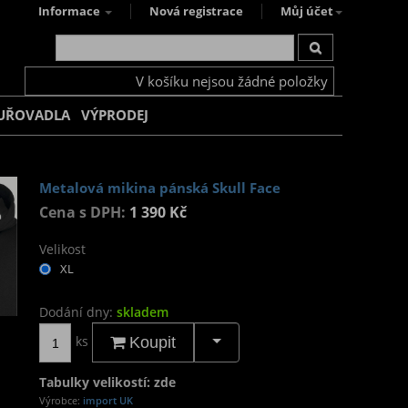
Informace
Nová registrace
Můj účet
V košíku nejsou žádné položky
UŘOVADLA
VÝPRODEJ
Metalová mikina pánská Skull Face
Cena s DPH:
1 390 Kč
Velikost
XL
Dodání dny:
skladem
ks
Koupit
Tabulky velikostí: zde
Výrobce:
import UK