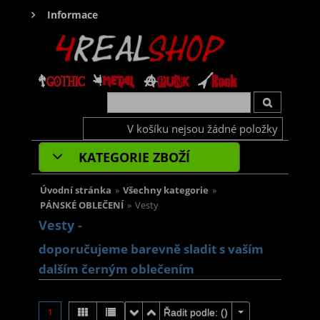
Informace
V košíku nejsou žádné položky
KATEGORIE ZBOŽÍ
Úvodní stránka
»
Všechny kategorie
»
PÁNSKÉ OBLEČENÍ
»
Vesty
Vesty -
doporučujeme barevně sladit s vaším
dalším černým oblečením
1
Řadit podle: (
)