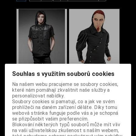
Rocková vesta pánská
Steampunková vesta
Souhlas s využitím souborů cookies
s kapucí
pánská Time
Maschinist
Na našem webu pracujeme se soubory cookies,
které nám pomáhají zkvalitnit naše služby a
Dodání dny:
skladem
Dodání dny:
skladem
personalizovat nabídky.
Velikost:
L
Velikost:
2XL
3XL
Soubory cookies si pamatují, co a jak ve svém
Cena:
1 290 Kč
Cena:
1 390 Kč
prohlížeči na daném zařízení děláte. Díky tomu
webová stránka funguje podle vás a je schopná
Koupit
Koupit
se přizpůsobit vašim preferencím.
Blokování některých typů souborů může mít vliv
na vaši uživatelskou zkušenost s naším webem,