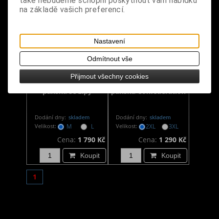
také nebudeme schopni poskytnout vám nabídku
na základě vašich preferencí.
Nastavení
Odmítnout vše
Přijmout všechny cookies
Rocková bunda/vesta
Steampunková vesta
pánská se zipy
pánská Confederation
Dodání dny:
skladem
Dodání dny:
skladem
Velikost:
M
L
Velikost:
2XL
3XL
Cena:
1 790 Kč
Cena:
1 290 Kč
Koupit
Koupit
1