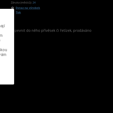
Záruka (měsíců):
24
Dotaz na výrobek
Tisk
ají
řít a připevnit do něho přívěsek či řetízek, prodáváno
ém
e
skou
 vám