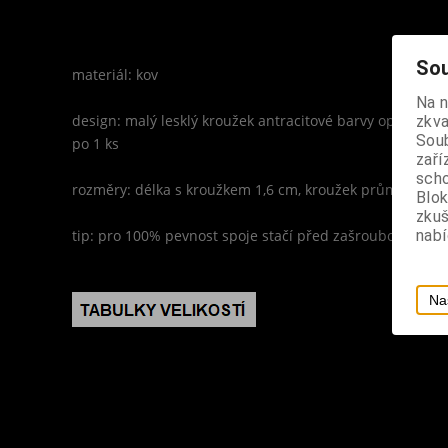
Sou
materiál: kov
Na 
design: malý lesklý kroužek antracitové barvy opatřen š
zkva
Soub
po 1 ks
zaří
scho
rozměry: délka s kroužkem 1,6 cm, kroužek průměr 1 cm
Blok
zku
tip: pro 100% pevnost spoje stačí před zašroubováním k
nabí
Na