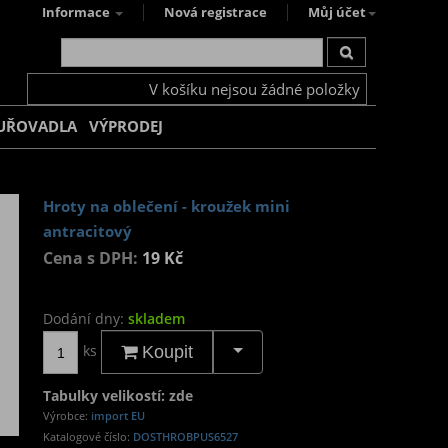
Informace
Nová registrace
Můj účet
V košíku nejsou žádné položky
UŘOVADLA
VÝPRODEJ
Hroty na oblečení - kroužek mini
antracitový
Cena s DPH:
19 Kč
Dodání dny:
skladem
ks
Koupit
Tabulky velikostí: zde
Výrobce:
import EU
Katalogové číslo:
DOSTHROBPUS6527