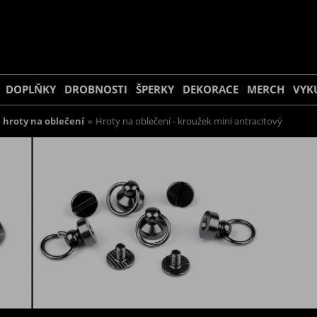
DOPLŇKY
DROBNOSTI
ŠPERKY
DEKORACE
MERCH
VYK
 hroty na oblečení
»
Hroty na oblečení - kroužek mini antracitový