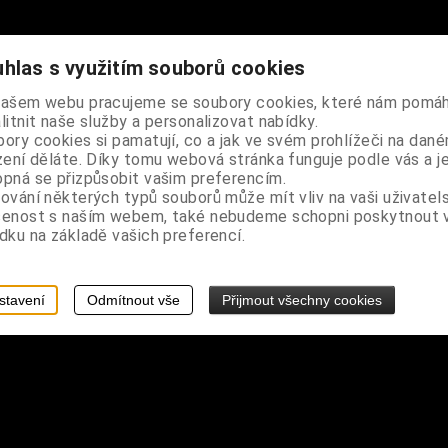
hlas s využitím souborů cookies
našem webu pracujeme se soubory cookies, které nám pomáh
roubkem a závitem pro snadné a pevné přichycení, kroužek lze rozev
litnit naše služby a personalizovat nabídky.
ory cookies si pamatují, co a jak ve svém prohlížeči na dan
zení děláte. Díky tomu webová stránka funguje podle vás a j
pná se přizpůsobit vašim preferencím.
ování některých typů souborů může mít vliv na vaši uživatel
šenost s naším webem, také nebudeme schopni poskytnout
ápnout na šroub trochu lepidla na závity
dku na základě vašich preferencí.
stavení
Odmítnout vše
Přijmout všechny cookies